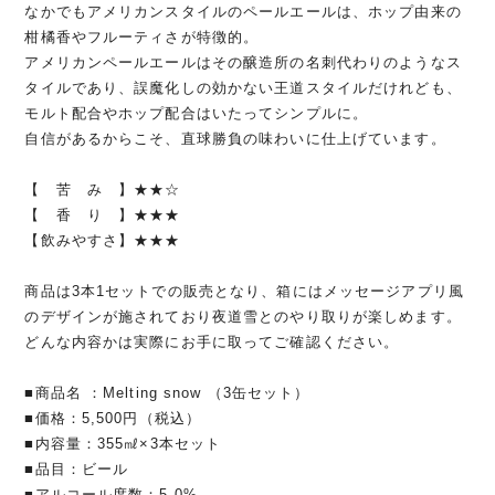
なかでもアメリカンスタイルのペールエールは、ホップ由来の
柑橘香やフルーティさが特徴的。
アメリカンペールエールはその醸造所の名刺代わりのようなス
タイルであり、誤魔化しの効かない王道スタイルだけれども、
モルト配合やホップ配合はいたってシンプルに。
自信があるからこそ、直球勝負の味わいに仕上げています。
【 苦 み 】★★☆
【 香 り 】★★★
【飲みやすさ】★★★
商品は3本1セットでの販売となり、箱にはメッセージアプリ風
のデザインが施されており夜道雪とのやり取りが楽しめます。
どんな内容かは実際にお手に取ってご確認ください。
■商品名 ：Melting snow （3缶セット）
■価格：5,500円（税込）
■内容量：355㎖×3本セット
■品目：ビール
■アルコール度数：5.0%