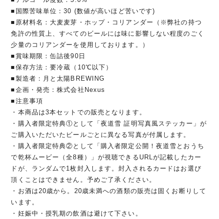
■国際苦味単位：30 (数値が高いほど苦いです)
■原材料名：大麦麦芽・ホップ・コリアンダー（※弊社の持つ
免許の性質上、すべてのビールには味に影響しない程度のごく
少量のコリアンダーを使用しております。）
■賞味期限：缶詰後90日
■保存方法：要冷蔵（10℃以下）
■製造者：月と太陽BREWING
■企画・発売：株式会社Nexus
■注意事項
・本商品は3本セットでの販売となります。
・購入者限定特典①として「夜道雪 証明写真風ステッカー」が
ご購入いただいたビールごとに異なる写真が付属します。
・購入者限定特典②として「購入者限定公開！夜道雪とおうち
で乾杯ムービー（全8種）」が視聴できるURLが記載したカー
ドが、ランダムで1枚封入します。封入されるカードはお選び
頂くことはできません。予めご了承ください。
・お酒は20歳から。20歳未満への酒類の販売は固くお断りして
います。
・妊娠中・授乳期の飲酒は避けて下さい。