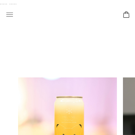
..... .....