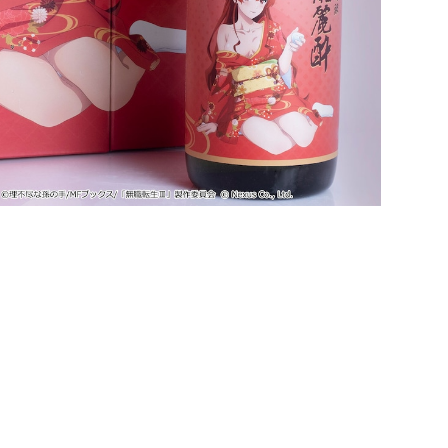
【2次：8月末発送予定】無職転生Ⅲコラボ日本酒「純米
吟醸 焔麗酔（えりす）」
¥5,500