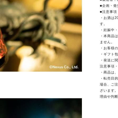
■企画・発
■注意事項
・お酒は2
す。
・妊娠中
・本商品
ません。
・お客様
・ギフト
・発送に
注意事項・
・商品は
・転売目
場合、ご
ざいます
理由や判