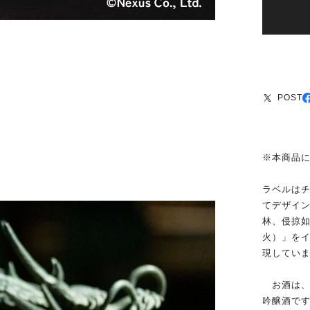
POST
※本商品
ラベルは
てデザイ
林、侵掠
火）」を
現してい
お酒は、
吟醸酒で