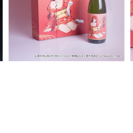
無職転生Ⅲコラボ日本酒「純米吟醸 焔麗酔（えりす）」
¥5,500