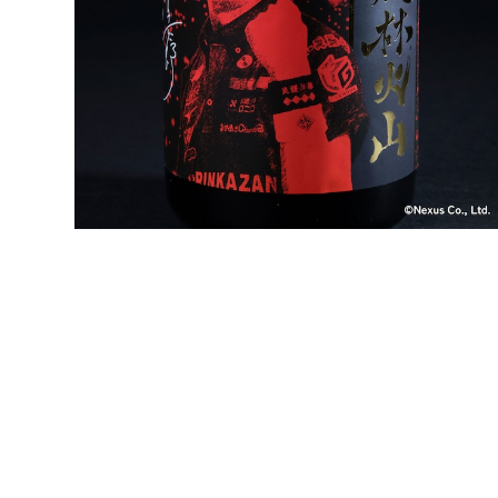
「純米吟醸 EX風林火山」内川幸太郎 特別ボトル
¥5,060