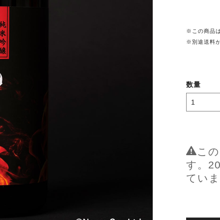
※この商品
※別途送料
数量
この
す。2
ていま