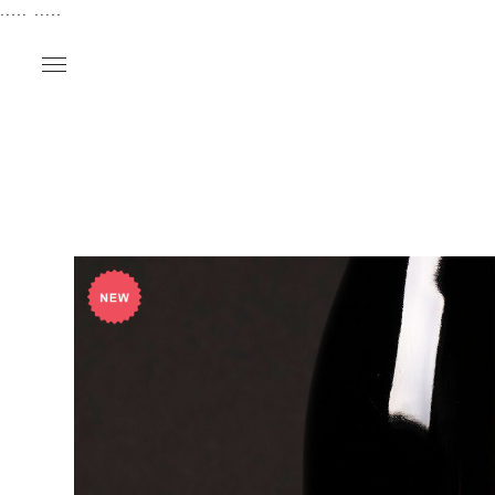
..... .....