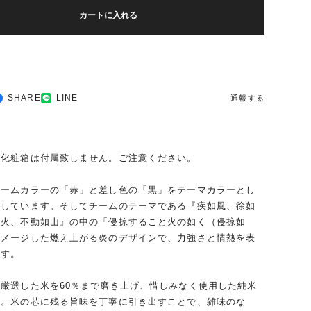
カートに入れる
SHARE
LINE
通報する
に化粧箱は付属致しません。ご注意ください。
チームカラーの「赤」と差し色の「黒」をテーマカラーとし
ンしています。そしてチームのテーマである『疾如風、徐如
如火、不動如山』の中の「侵掠すること火の如く（侵掠如
イメージした燃え上がる炎のデザインで、力強さと情熱を表
ます。
厳選した米を60％まで磨き上げ、惜しみなく使用した純米
す。米の芯に残る旨味を丁寧に引き出すことで、雑味のな