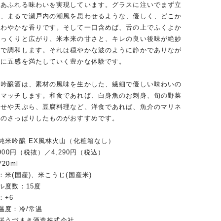
感あふれる味わいを実現しています。グラスに注いでまず立
は、まるで瀬戸内の潮風を思わせるような、優しく、どこか
さわやかな香りです。そして一口含めば、舌の上でふくよか
ゆっくりと広がり、米本来の甘さと、キレの良い後味が絶妙
スで調和します。それは穏やかな波のように静かでありなが
実に五感を満たしていく豊かな体験です。
吟醸酒は、素材の風味を生かした、繊細で優しい味わいの
くマッチします。和食であれば、白身魚のお刺身、旬の野菜
わせや天ぷら、豆腐料理など、洋食であれば、魚介のマリネ
味のさっぱりしたものがおすすめです。
純米吟醸 EX風林火山（化粧箱なし）
900円（税抜）／4,290円（税込）
20ml
：米(国産)、米こうじ(国産米)
ル度数：15度
：+6
温度：冷/常温
桜うづまき酒造株式会社