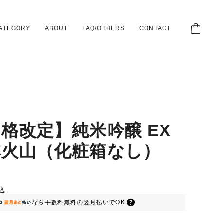
ATEGORY
ABOUT
FAQ/OTHERS
CONTACT
格改定】純米吟醸 EX
林火山（化粧箱なし）
込
なら
手数料無料の
翌月払いでOK