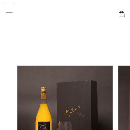
..... .....