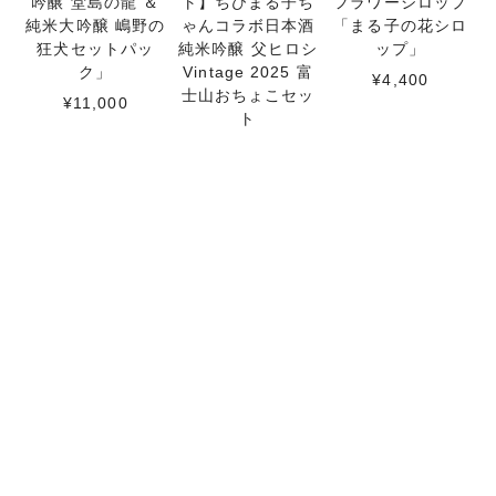
吟醸 堂島の龍 ＆
ト】ちびまる子ち
フラワーシロップ
純米大吟醸 嶋野の
ゃんコラボ日本酒
「まる子の花シロ
狂犬セットパッ
純米吟醸 父ヒロシ
ップ」
ク」
Vintage 2025 富
¥4,400
士山おちょこセッ
¥11,000
ト
¥6,270