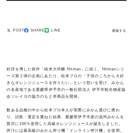
POST
SHARE
LINE
通報する
好評を博した前作「純米大吟醸 Hitman」に続く、Hitmanシリ
ーズ第２弾の企画にあたり、松本プロの「子供のころから大好
きなオレンジジュースを作りたい」という想いを受け、みかん
の名産地である愛媛県伊予市の一般社団法人 伊予市観光物産協
会ソレイヨの協力のもと本商品を開発。
数ある品種の中から松本プロ本人が実際にみかん選びに携わ
り、試飲・選定を重ねた結果、愛媛県伊予市産の温州みかんを
贅沢に100％使用した高級オレンジジュースが誕生しました。
搾汁には最高級のみかん搾り機「インライン搾汁機」を使用。