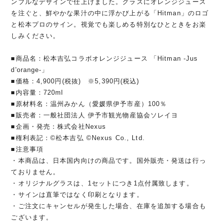
ンプルなデザインで仕上げました。グラスにオレンジジュース
を注ぐと、鮮やかな果汁の中に浮かび上がる「Hitman」のロゴ
と松本プロのサイン。視覚でも楽しめる特別なひとときをお楽
しみください。
■商品名：松本吉弘コラボオレンジジュース 「Hitman -Jus
d'orange-」
■価格：4,900円(税抜) ※5,390円(税込)
■内容量：720ml
■原材料名：温州みかん（愛媛県伊予市産）100％
■販売者：一般社団法人 伊予市観光物産協会ソレイヨ
■企画・発売：株式会社Nexus
■権利表記：©松本吉弘 ©Nexus Co., Ltd.
■注意事項
・本商品は、日本国内向けの商品です。国外販売・発送は行っ
ておりません。
・オリジナルグラスは、1セットにつき1点付属致します。
・サインは直筆ではなく印刷となります。
・ご注文にキャンセルが発生した場合、在庫を追加する場合も
ございます。