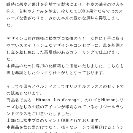
瞬時に果皮と果汁を分離する製法により、外皮の油分の混入を
抑え、苦味やえぐみを除去。搾りたて100％果汁ならではのス
ムーズな舌ざわりと、みかん本来の豊かな風味を再現しまし
た。
デザインは前作同様に松本プロ監修のもと、女性にも手に取り
やすいスタイリッシュなデザインをコンセプトに、黒を基調と
し金を差し色にした高級感のあるカラーリングで仕上げまし
た。
本商品のために専用の化粧箱もご用意いたしました。こちらも
黒を基調としたシックな仕上がりとなっております。
そして今回もノベルティとしてオリジナルグラスとのセットで
の販売となります。
商品名である「Hitman -Jus d'orange-」のロゴとHitmanシリ
ーズおなじみの銃のアイコンが印刷されているオリジナルラウ
ンドグラスをご用意いたしました。
上部には松本プロのサインも印刷されております。
本商品を飲む際だけでなく、様々なシーンで活用頂けるようシ